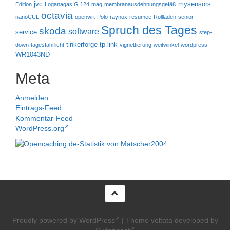
jvc
mysensors
Edition
Loganagas G 124
mag
membranausdehnungsgefäß
octavia
nanoCUL
openwrt
Polo
raynox
resümee
Rollladen
senior
Spruch des Tages
skoda
software
service
step-
tinkerforge
tp-link
down
tagesfahrlicht
vignettierung
weitwinkel
wordpress
WR1043ND
Meta
Anmelden
Eintrags-Feed
Kommentar-Feed
WordPress.org
Proudly powered by WordPress
|
Theme voltata developed by