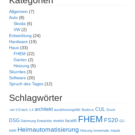
Kategorien
Allgemein
(7)
Auto
(8)
Skoda
(6)
VW
(2)
Entwicklung
(24)
Hardware
(19)
Haus
(33)
FHEM
(22)
Garten
(2)
Heizung
(5)
Skurriles
(3)
Software
(20)
Spruch des Tages
(12)
Schlagwörter
architekt
CUL
.net
0.5-fach
1.4
ausdehnunsgefäß
Buderus
Druck
FHEM
FS20
DSG
everio
facelift
Dämmung
Entwickler
GZ-
Heimautomatisierung
hd40
Heizung
homematic
Impuls