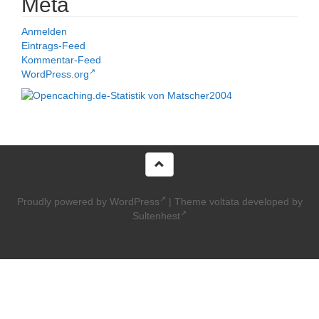
Meta
Anmelden
Eintrags-Feed
Kommentar-Feed
WordPress.org
Proudly powered by WordPress
|
Theme voltata developed by
Sultenhest