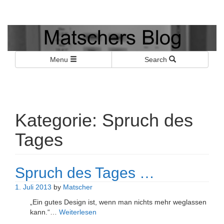
Matschers Blog
I told you so!
Menu
Search
Kategorie:
Spruch des
Tages
Spruch des Tages …
1. Juli 2013
by
Matscher
„Ein gutes Design ist, wenn man nichts mehr weglassen
kann.“…
Weiterlesen