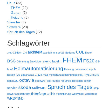
Haus
(33)
FHEM
(22)
Garten
(2)
Heizung
(5)
Skurriles
(3)
Software
(20)
Spruch des Tages
(12)
Schlagwörter
architekt
CUL
.net
0.5-fach
1.4
ausdehnunsgefäß
Buderus
Druck
FHEM
FS20
DSG
everio
facelift
Dämmung
Entwickler
GZ-
Heimautomatisierung
hd40
Heizung
homematic
Impuls
jvc
mysensors
Edition
Loganagas G 124
mag
membranausdehnungsgefäß
octavia
nanoCUL
openwrt
Polo
raynox
resümee
Rollladen
senior
Spruch des Tages
skoda
software
service
step-
tinkerforge
tp-link
down
tagesfahrlicht
vignettierung
weitwinkel
wordpress
WR1043ND