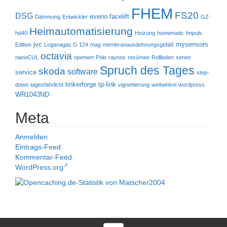
FHEM
FS20
DSG
everio
facelift
Dämmung
Entwickler
GZ-
Heimautomatisierung
hd40
Heizung
homematic
Impuls
jvc
mysensors
Edition
Loganagas G 124
mag
membranausdehnungsgefäß
octavia
nanoCUL
openwrt
Polo
raynox
resümee
Rollladen
senior
Spruch des Tages
skoda
software
service
step-
tinkerforge
tp-link
down
tagesfahrlicht
vignettierung
weitwinkel
wordpress
WR1043ND
Meta
Anmelden
Eintrags-Feed
Kommentar-Feed
WordPress.org