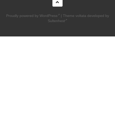
Proudly powered by WordPress
|
Theme voltata developed by
Sultenhest