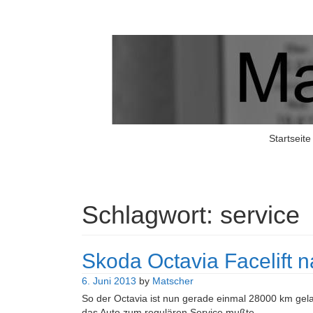
Matschers Blog
I told you so!
Startseite
Schlagwort:
service
Skoda Octavia Facelift 
6. Juni 2013
by
Matscher
So der Octavia ist nun gerade einmal 28000 km gela
das Auto zum regulären Service mußte.