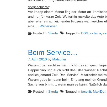
Vorgeschichte
:
Vor knapp einem Monat fing der Motor an, komisch
und nur für kurze Zeit. Weiterhin ruckelte das Auto 
aber eher ein schleichender Prozess war, welcher ehe
eine …
Weiterlesen
Posted in
Skoda
Tagged in
DSG
,
octavia
,
se
Beim Service…
7. April 2010
by
Matscher
Warum überrascht es mich nicht, das ich geschlagen
Cappuccino und auch nicht das Glas Wasser. Nachdem
endlich jemand Zeit. Der „Service“-Mitarbeiter mein
Warum gebe ich dann beim Empfang meinen Grund an,
Sache von 5 min. ., wenn man es kann. Natürlich d
Posted in
Skoda
Tagged in
facelift
,
MaxiDot