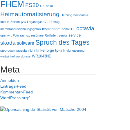
FHEM
FS20
GZ-hd40
Heimautomatisierung
Heizung
homematic
jvc
Impuls Edition
Loganagas G 124
mag
octavia
mysensors
membranausdehnungsgefäß
nanoCUL
service
openwrt
Polo
raynox
resümee
Rollladen
senior
Spruch des Tages
skoda
software
tinkerforge
tp-link
step-down
tagesfahrlicht
vignettierung
WR1043ND
weitwinkel
wordpress
Meta
Anmelden
Eintrags-Feed
Kommentar-Feed
WordPress.org