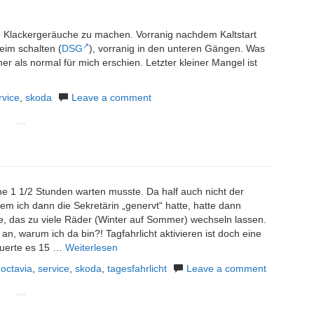
e Klackergeräuche zu machen. Vorranig nachdem Kaltstart
beim schalten (
DSG
), vorranig in den unteren Gängen. Was
r als normal für mich erschien. Letzter kleiner Mangel ist
rvice
,
skoda
Leave a comment
e 1 1/2 Stunden warten musste. Da half auch nicht der
 ich dann die Sekretärin „genervt“ hatte, hatte dann
te, das zu viele Räder (Winter auf Sommer) wechseln lassen.
 warum ich da bin?! Tagfahrlicht aktivieren ist doch eine
auerte es 15 …
Weiterlesen
,
octavia
,
service
,
skoda
,
tagesfahrlicht
Leave a comment