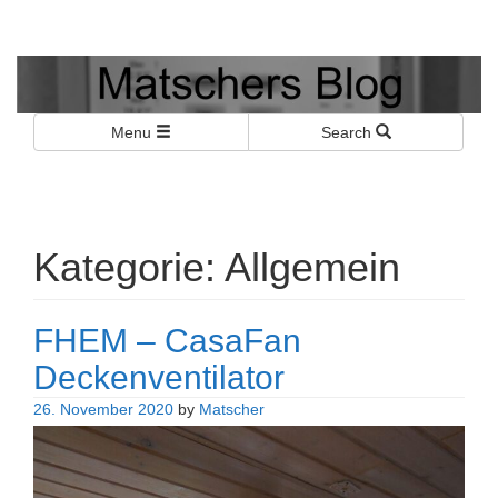
Matschers Blog
I told you so!
Menu
Search
Kategorie:
Allgemein
FHEM – CasaFan
Deckenventilator
26. November 2020
by
Matscher