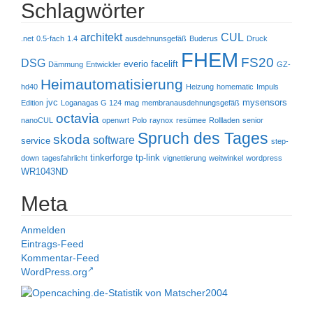
Schlagwörter
architekt
CUL
.net
0.5-fach
1.4
ausdehnunsgefäß
Buderus
Druck
FHEM
FS20
DSG
everio
facelift
Dämmung
Entwickler
GZ-
Heimautomatisierung
hd40
Heizung
homematic
Impuls
jvc
mysensors
Edition
Loganagas G 124
mag
membranausdehnungsgefäß
octavia
nanoCUL
openwrt
Polo
raynox
resümee
Rollladen
senior
Spruch des Tages
skoda
software
service
step-
tinkerforge
tp-link
down
tagesfahrlicht
vignettierung
weitwinkel
wordpress
WR1043ND
Meta
Anmelden
Eintrags-Feed
Kommentar-Feed
WordPress.org