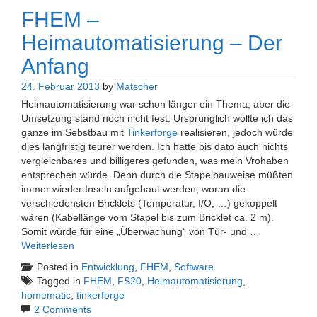
FHEM –
Heimautomatisierung – Der
Anfang
24. Februar 2013
by
Matscher
Heimautomatisierung war schon länger ein Thema, aber die
Umsetzung stand noch nicht fest. Ursprünglich wollte ich das
ganze im Sebstbau mit
Tinkerforge
realisieren, jedoch würde
dies langfristig teurer werden. Ich hatte bis dato auch nichts
vergleichbares und billigeres gefunden, was mein Vrohaben
entsprechen würde. Denn durch die Stapelbauweise müßten
immer wieder Inseln aufgebaut werden, woran die
verschiedensten Bricklets (Temperatur, I/O, …) gekoppelt
wären (Kabellänge vom Stapel bis zum Bricklet ca. 2 m).
Somit würde für eine „Überwachung“ von Tür- und …
Weiterlesen
Posted in
Entwicklung
,
FHEM
,
Software
Tagged in
FHEM
,
FS20
,
Heimautomatisierung
,
homematic
,
tinkerforge
2 Comments