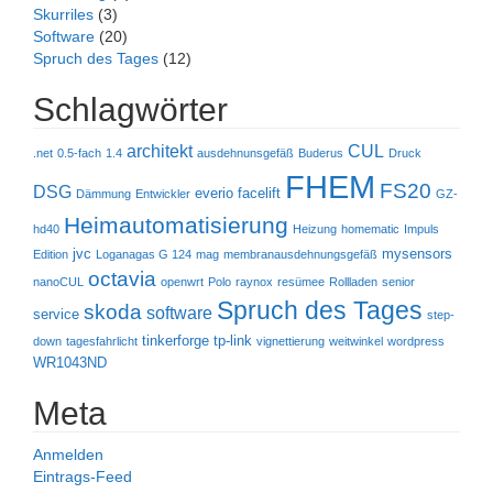
Skurriles
(3)
Software
(20)
Spruch des Tages
(12)
Schlagwörter
architekt
CUL
.net
0.5-fach
1.4
ausdehnunsgefäß
Buderus
Druck
FHEM
FS20
DSG
everio
facelift
Dämmung
Entwickler
GZ-
Heimautomatisierung
hd40
Heizung
homematic
Impuls
jvc
mysensors
Edition
Loganagas G 124
mag
membranausdehnungsgefäß
octavia
nanoCUL
openwrt
Polo
raynox
resümee
Rollladen
senior
Spruch des Tages
skoda
software
service
step-
tinkerforge
tp-link
down
tagesfahrlicht
vignettierung
weitwinkel
wordpress
WR1043ND
Meta
Anmelden
Eintrags-Feed