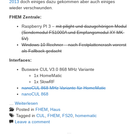
2013
doch einiges dazu gekommen aber auch einiges
wieder verschwunden.
FHEM Zentrale:
Raspberry PI 3 –
mit pilight und dazugehörigen Modul
(Sendemodul FS1000A und Empfangsmodul XY-MK-
5V)
Windows 10 Rechner – nach Festplattencrash vorerst
als Fallback gedacht
Interfaces:
Busware CUL V3.0 868 MHz Variante
1x HomeMatic
1x SlowRF
nanoCUL 868 MHz Variante für HomeMatic
nanoCUL 868
…
Weiterlesen
Posted in
FHEM
,
Haus
Tagged in
CUL
,
FHEM
,
FS20
,
homematic
Leave a comment