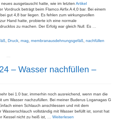
neues ausgetauscht hatte, wie im letzten
Artikel
r Vordruck beträgt beim Flamco Airfix A 4,0 bar. Bei einem
ei gut 4,8 bar liegen. Es fehlen zum wirkungsvollen
zur Hand hatte, probierte ich eine normale
drucklos zu machen. Der Erfolg war gleich Null. Es …
fäß
,
Druck
,
mag
,
membranausdehnungsgefäß
,
nachfüllen
4 – Wasser nachfüllen –
hr bei 1.0 bar, immerhin noch ausreichend, wenn man die
eit um Wasser nachzufüllen. Bei meiner Buderus Loganagas G
 Einfach einen Schlauch anschliessen und mit dem
 Wasserschlauch vollständig mit Wasser befüllt ist, sonst hat
r Kessel nicht zu heiß ist, …
Weiterlesen