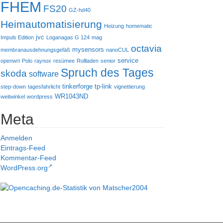
FHEM
FS20
GZ-hd40
Heimautomatisierung
Heizung
homematic
jvc
Impuls Edition
Loganagas G 124
mag
octavia
mysensors
membranausdehnungsgefäß
nanoCUL
service
openwrt
Polo
raynox
resümee
Rollladen
senior
Spruch des Tages
skoda
software
tinkerforge
tp-link
step-down
tagesfahrlicht
vignettierung
WR1043ND
weitwinkel
wordpress
Meta
Anmelden
Eintrags-Feed
Kommentar-Feed
WordPress.org