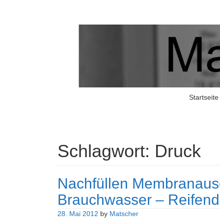
Matschers Blog
I told you so!
Startseite
Schlagwort:
Druck
Nachfüllen Membranau
Brauchwasser – Reifendr
28. Mai 2012
by
Matscher