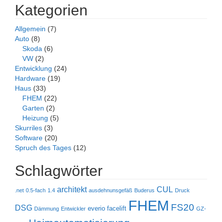
Kategorien
Allgemein
(7)
Auto
(8)
Skoda
(6)
VW
(2)
Entwicklung
(24)
Hardware
(19)
Haus
(33)
FHEM
(22)
Garten
(2)
Heizung
(5)
Skurriles
(3)
Software
(20)
Spruch des Tages
(12)
Schlagwörter
architekt
CUL
.net
0.5-fach
1.4
ausdehnunsgefäß
Buderus
Druck
FHEM
FS20
DSG
everio
facelift
Dämmung
Entwickler
GZ-