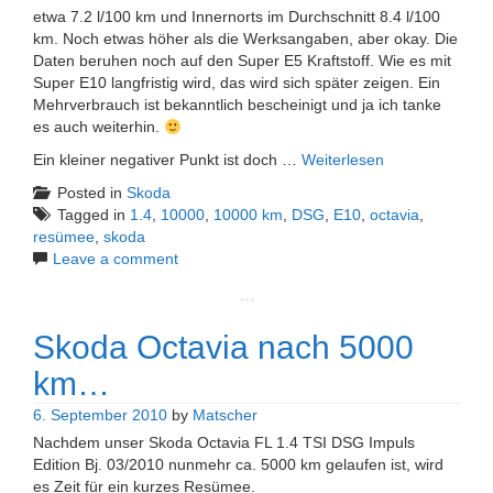
etwa 7.2 l/100 km und Innernorts im Durchschnitt 8.4 l/100
km. Noch etwas höher als die Werksangaben, aber okay. Die
Daten beruhen noch auf den Super E5 Kraftstoff. Wie es mit
Super E10 langfristig wird, das wird sich später zeigen. Ein
Mehrverbrauch ist bekanntlich bescheinigt und ja ich tanke
es auch weiterhin.
Ein kleiner negativer Punkt ist doch …
Weiterlesen
Posted in
Skoda
Tagged in
1.4
,
10000
,
10000 km
,
DSG
,
E10
,
octavia
,
resümee
,
skoda
Leave a comment
Skoda Octavia nach 5000
km…
6. September 2010
by
Matscher
Nachdem unser Skoda Octavia FL 1.4 TSI DSG Impuls
Edition Bj. 03/2010 nunmehr ca. 5000 km gelaufen ist, wird
es Zeit für ein kurzes Resümee.