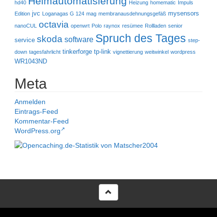
Heimautomatisierung
hd40
Heizung
homematic
Impuls
jvc
mysensors
Edition
Loganagas G 124
mag
membranausdehnungsgefäß
octavia
nanoCUL
openwrt
Polo
raynox
resümee
Rollladen
senior
Spruch des Tages
skoda
software
service
step-
tinkerforge
tp-link
down
tagesfahrlicht
vignettierung
weitwinkel
wordpress
WR1043ND
Meta
Anmelden
Eintrags-Feed
Kommentar-Feed
WordPress.org