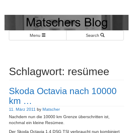
Matschers Blog
I told you so!
Menu
Search
Schlagwort:
resümee
Skoda Octavia nach 10000
km …
11. März 2011
by
Matscher
Nachdem nun die 10000 km Grenze überschritten ist,
nochmal ein kleine Resümee.
Der Skoda Octavia 1.4 DSG TSI verbraucht nun kombiniert