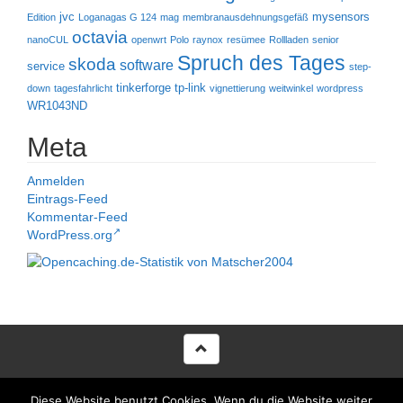
jvc
mysensors
Edition
Loganagas G 124
mag
membranausdehnungsgefäß
octavia
nanoCUL
openwrt
Polo
raynox
resümee
Rollladen
senior
Spruch des Tages
skoda
software
service
step-
tinkerforge
tp-link
down
tagesfahrlicht
vignettierung
weitwinkel
wordpress
WR1043ND
Meta
Anmelden
Eintrags-Feed
Kommentar-Feed
WordPress.org
Proudly powered by WordPress
|
Theme voltata developed by
Diese Website benutzt Cookies. Wenn du die Website weiter