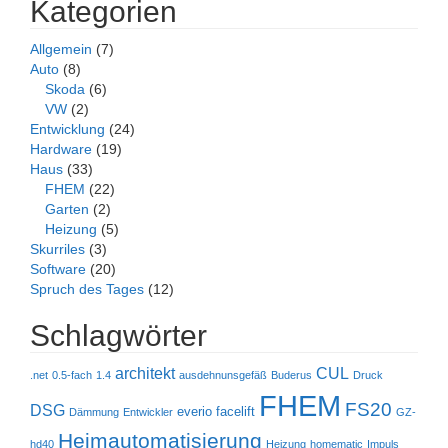
Kategorien
Allgemein
(7)
Auto
(8)
Skoda
(6)
VW
(2)
Entwicklung
(24)
Hardware
(19)
Haus
(33)
FHEM
(22)
Garten
(2)
Heizung
(5)
Skurriles
(3)
Software
(20)
Spruch des Tages
(12)
Schlagwörter
architekt
CUL
.net
0.5-fach
1.4
ausdehnunsgefäß
Buderus
Druck
FHEM
FS20
DSG
everio
facelift
Dämmung
Entwickler
GZ-
Heimautomatisierung
hd40
Heizung
homematic
Impuls