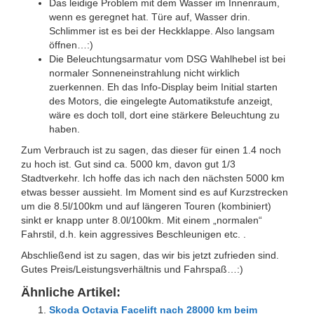
Das leidige Problem mit dem Wasser im Innenraum,
wenn es geregnet hat. Türe auf, Wasser drin.
Schlimmer ist es bei der Heckklappe. Also langsam
öffnen…:)
Die Beleuchtungsarmatur vom DSG Wahlhebel ist bei
normaler Sonneneinstrahlung nicht wirklich
zuerkennen. Eh das Info-Display beim Initial starten
des Motors, die eingelegte Automatikstufe anzeigt,
wäre es doch toll, dort eine stärkere Beleuchtung zu
haben.
Zum Verbrauch ist zu sagen, das dieser für einen 1.4 noch
zu hoch ist. Gut sind ca. 5000 km, davon gut 1/3
Stadtverkehr. Ich hoffe das ich nach den nächsten 5000 km
etwas besser aussieht. Im Moment sind es auf Kurzstrecken
um die 8.5l/100km und auf längeren Touren (kombiniert)
sinkt er knapp unter 8.0l/100km. Mit einem „normalen“
Fahrstil, d.h. kein aggressives Beschleunigen etc. .
Abschließend ist zu sagen, das wir bis jetzt zufrieden sind.
Gutes Preis/Leistungsverhältnis und Fahrspaß…:)
Ähnliche Artikel:
Skoda Octavia Facelift nach 28000 km beim