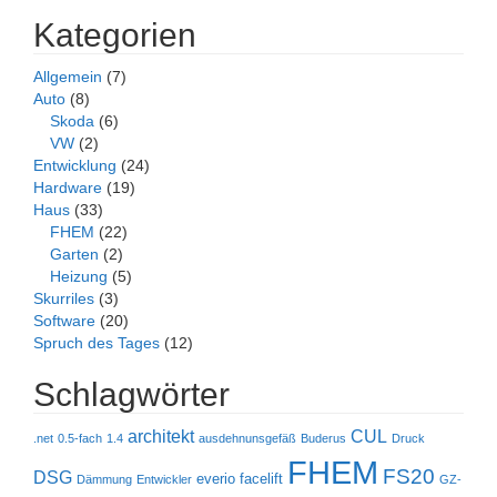
Kategorien
Allgemein
(7)
Auto
(8)
Skoda
(6)
VW
(2)
Entwicklung
(24)
Hardware
(19)
Haus
(33)
FHEM
(22)
Garten
(2)
Heizung
(5)
Skurriles
(3)
Software
(20)
Spruch des Tages
(12)
Schlagwörter
architekt
CUL
.net
0.5-fach
1.4
ausdehnunsgefäß
Buderus
Druck
FHEM
FS20
DSG
everio
facelift
Dämmung
Entwickler
GZ-