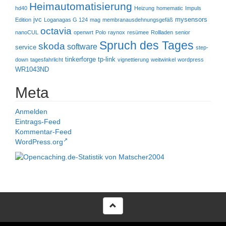
Heimautomatisierung
hd40
Heizung
homematic
Impuls
jvc
mysensors
Edition
Loganagas G 124
mag
membranausdehnungsgefäß
octavia
nanoCUL
openwrt
Polo
raynox
resümee
Rollladen
senior
Spruch des Tages
skoda
software
service
step-
tinkerforge
tp-link
down
tagesfahrlicht
vignettierung
weitwinkel
wordpress
WR1043ND
Meta
Anmelden
Eintrags-Feed
Kommentar-Feed
WordPress.org