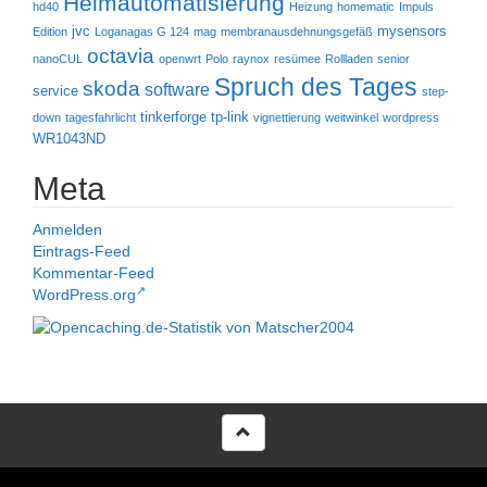
Heimautomatisierung
hd40
Heizung
homematic
Impuls
jvc
mysensors
Edition
Loganagas G 124
mag
membranausdehnungsgefäß
octavia
nanoCUL
openwrt
Polo
raynox
resümee
Rollladen
senior
Spruch des Tages
skoda
software
service
step-
tinkerforge
tp-link
down
tagesfahrlicht
vignettierung
weitwinkel
wordpress
WR1043ND
Meta
Anmelden
Eintrags-Feed
Kommentar-Feed
WordPress.org