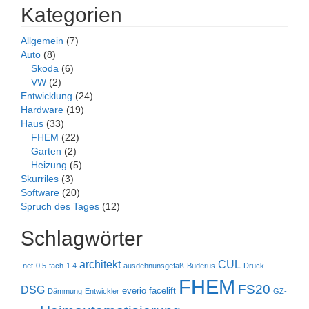
Kategorien
Allgemein
(7)
Auto
(8)
Skoda
(6)
VW
(2)
Entwicklung
(24)
Hardware
(19)
Haus
(33)
FHEM
(22)
Garten
(2)
Heizung
(5)
Skurriles
(3)
Software
(20)
Spruch des Tages
(12)
Schlagwörter
architekt
CUL
.net
0.5-fach
1.4
ausdehnunsgefäß
Buderus
Druck
FHEM
FS20
DSG
everio
facelift
Dämmung
Entwickler
GZ-