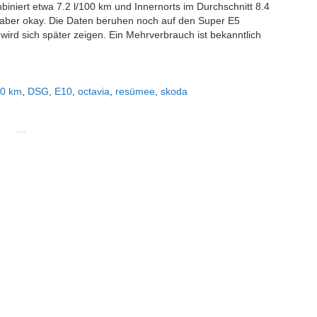
niert etwa 7.2 l/100 km und Innernorts im Durchschnitt 8.4
 aber okay. Die Daten beruhen noch auf den Super E5
s wird sich später zeigen. Ein Mehrverbrauch ist bekanntlich
0 km
,
DSG
,
E10
,
octavia
,
resümee
,
skoda