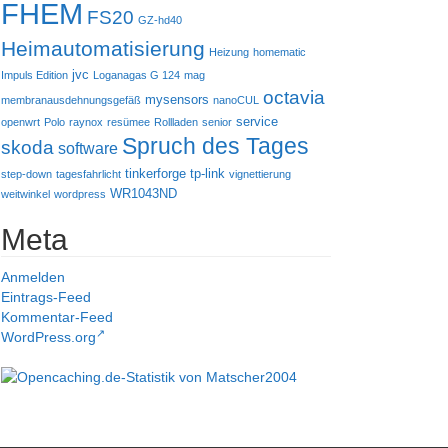
FHEM
FS20
GZ-hd40
Heimautomatisierung
Heizung
homematic
jvc
Impuls Edition
Loganagas G 124
mag
octavia
mysensors
membranausdehnungsgefäß
nanoCUL
service
openwrt
Polo
raynox
resümee
Rollladen
senior
Spruch des Tages
skoda
software
tinkerforge
tp-link
step-down
tagesfahrlicht
vignettierung
WR1043ND
weitwinkel
wordpress
Meta
Anmelden
Eintrags-Feed
Kommentar-Feed
WordPress.org