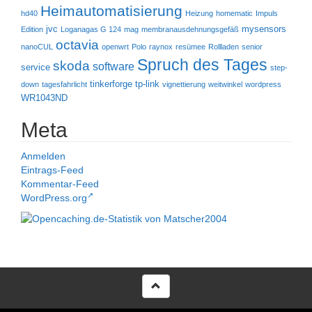
Heimautomatisierung
hd40
Heizung
homematic
Impuls
jvc
mysensors
Edition
Loganagas G 124
mag
membranausdehnungsgefäß
octavia
nanoCUL
openwrt
Polo
raynox
resümee
Rollladen
senior
Spruch des Tages
skoda
software
service
step-
tinkerforge
tp-link
down
tagesfahrlicht
vignettierung
weitwinkel
wordpress
WR1043ND
Meta
Anmelden
Eintrags-Feed
Kommentar-Feed
WordPress.org