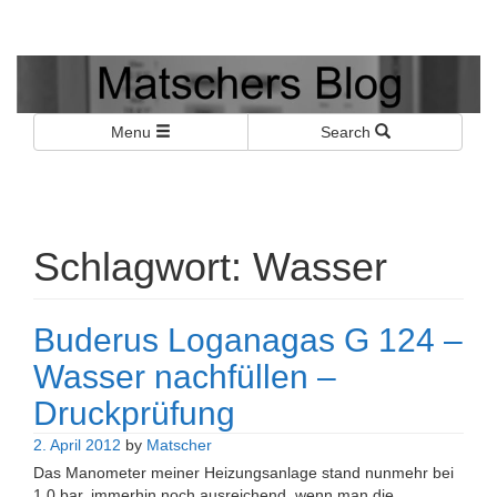
Matschers Blog
I told you so!
Menu
Search
Schlagwort:
Wasser
Buderus Loganagas G 124 –
Wasser nachfüllen –
Druckprüfung
2. April 2012
by
Matscher
Das Manometer meiner Heizungsanlage stand nunmehr bei
1.0 bar, immerhin noch ausreichend, wenn man die