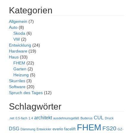
Kategorien
Allgemein
(7)
Auto
(8)
Skoda
(6)
VW
(2)
Entwicklung
(24)
Hardware
(19)
Haus
(33)
FHEM
(22)
Garten
(2)
Heizung
(5)
Skurriles
(3)
Software
(20)
Spruch des Tages
(12)
Schlagwörter
architekt
CUL
.net
0.5-fach
1.4
ausdehnunsgefäß
Buderus
Druck
FHEM
FS20
DSG
everio
facelift
Dämmung
Entwickler
GZ-