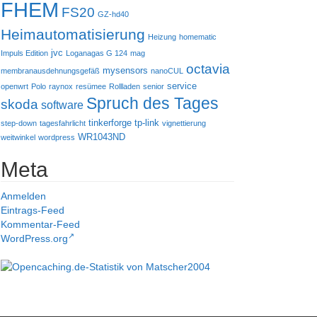
FHEM
FS20
GZ-hd40
Heimautomatisierung
Heizung
homematic
jvc
Impuls Edition
Loganagas G 124
mag
octavia
mysensors
membranausdehnungsgefäß
nanoCUL
service
openwrt
Polo
raynox
resümee
Rollladen
senior
Spruch des Tages
skoda
software
tinkerforge
tp-link
step-down
tagesfahrlicht
vignettierung
WR1043ND
weitwinkel
wordpress
Meta
Anmelden
Eintrags-Feed
Kommentar-Feed
WordPress.org