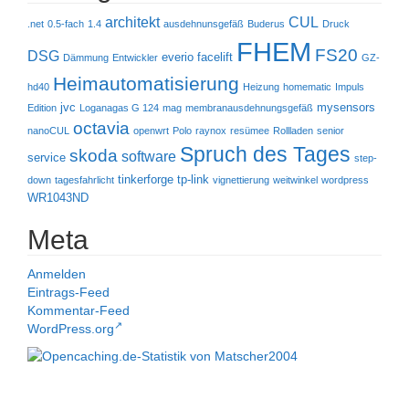
architekt
CUL
.net
0.5-fach
1.4
ausdehnunsgefäß
Buderus
Druck
FHEM
FS20
DSG
everio
facelift
Dämmung
Entwickler
GZ-
Heimautomatisierung
hd40
Heizung
homematic
Impuls
jvc
mysensors
Edition
Loganagas G 124
mag
membranausdehnungsgefäß
octavia
nanoCUL
openwrt
Polo
raynox
resümee
Rollladen
senior
Spruch des Tages
skoda
software
service
step-
tinkerforge
tp-link
down
tagesfahrlicht
vignettierung
weitwinkel
wordpress
WR1043ND
Meta
Anmelden
Eintrags-Feed
Kommentar-Feed
WordPress.org