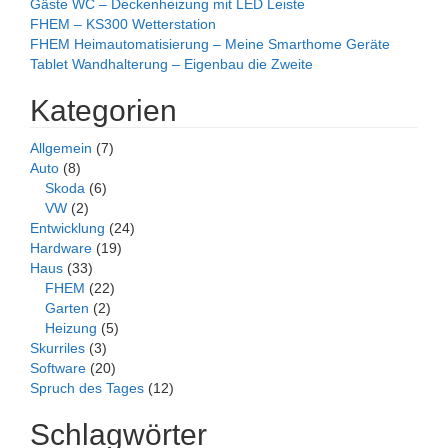
Gäste WC – Deckenheizung mit LED Leiste
FHEM – KS300 Wetterstation
FHEM Heimautomatisierung – Meine Smarthome Geräte
Tablet Wandhalterung – Eigenbau die Zweite
Kategorien
Allgemein
(7)
Auto
(8)
Skoda
(6)
VW
(2)
Entwicklung
(24)
Hardware
(19)
Haus
(33)
FHEM
(22)
Garten
(2)
Heizung
(5)
Skurriles
(3)
Software
(20)
Spruch des Tages
(12)
Schlagwörter