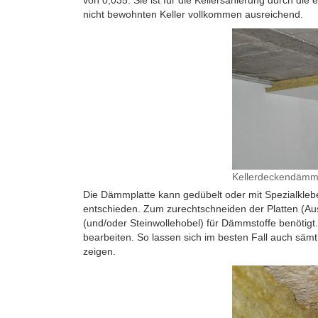
von 0,035. Sie ist für die Kellersanierung durch die 
nicht bewohnten Keller vollkommen ausreichend.
Kellerdeckendämm
Die Dämmplatte kann gedübelt oder mit Spezialklebe
entschieden. Zum zurechtschneiden der Platten (Aus
(und/oder Steinwollehobel) für Dämmstoffe benötigt.
bearbeiten. So lassen sich im besten Fall auch sämt
zeigen.