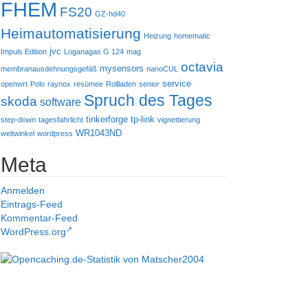
FHEM
FS20
GZ-hd40
Heimautomatisierung
Heizung
homematic
jvc
Impuls Edition
Loganagas G 124
mag
octavia
mysensors
membranausdehnungsgefäß
nanoCUL
service
openwrt
Polo
raynox
resümee
Rollladen
senior
Spruch des Tages
skoda
software
tinkerforge
tp-link
step-down
tagesfahrlicht
vignettierung
WR1043ND
weitwinkel
wordpress
Meta
Anmelden
Eintrags-Feed
Kommentar-Feed
WordPress.org