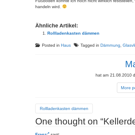
Fußboden konnte ich noch nicht wirklich feststellen
handeln wird.
Ähnliche Artikel:
Rollladenkasten dämmen
Posted in
Haus
Tagged in
Dämmung
,
Glasvl
Ma
hat am 21.08.2010 d
More p
Rollladenkasten dämmen
One thought on “
Keller
Franz
sagt: