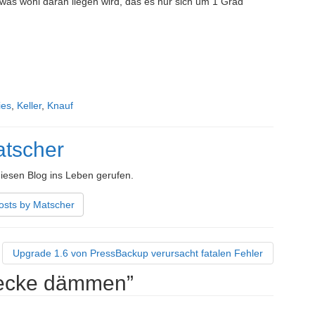
, was wohl daran liegen wird, das es nur sich um 1 Grad
ies
,
Keller
,
Knauf
tscher
iesen Blog ins Leben gerufen.
osts by Matscher
Upgrade 1.6 von PressBackup verursacht fatalen Fehler
decke dämmen
”