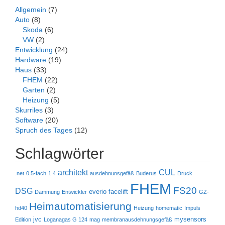
Allgemein
(7)
Auto
(8)
Skoda
(6)
VW
(2)
Entwicklung
(24)
Hardware
(19)
Haus
(33)
FHEM
(22)
Garten
(2)
Heizung
(5)
Skurriles
(3)
Software
(20)
Spruch des Tages
(12)
Schlagwörter
architekt
CUL
.net
0.5-fach
1.4
ausdehnunsgefäß
Buderus
Druck
FHEM
FS20
DSG
everio
facelift
Dämmung
Entwickler
GZ-
Heimautomatisierung
hd40
Heizung
homematic
Impuls
jvc
mysensors
Edition
Loganagas G 124
mag
membranausdehnungsgefäß