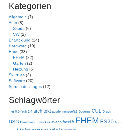
Kategorien
Allgemein
(7)
Auto
(8)
Skoda
(6)
VW
(2)
Entwicklung
(24)
Hardware
(19)
Haus
(33)
FHEM
(22)
Garten
(2)
Heizung
(5)
Skurriles
(3)
Software
(20)
Spruch des Tages
(12)
Schlagwörter
architekt
CUL
.net
0.5-fach
1.4
ausdehnunsgefäß
Buderus
Druck
FHEM
FS20
DSG
everio
facelift
Dämmung
Entwickler
GZ-