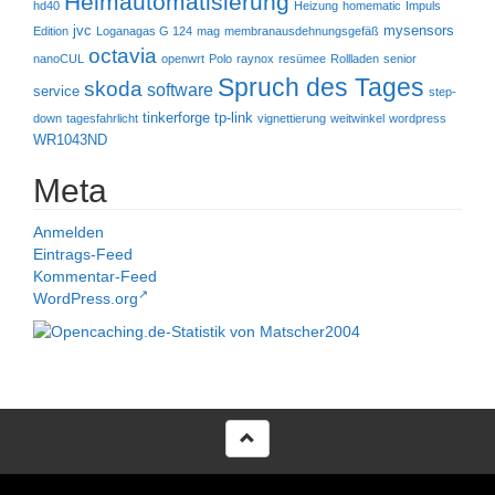
Heimautomatisierung
hd40
Heizung
homematic
Impuls
jvc
mysensors
Edition
Loganagas G 124
mag
membranausdehnungsgefäß
octavia
nanoCUL
openwrt
Polo
raynox
resümee
Rollladen
senior
Spruch des Tages
skoda
software
service
step-
tinkerforge
tp-link
down
tagesfahrlicht
vignettierung
weitwinkel
wordpress
WR1043ND
Meta
Anmelden
Eintrags-Feed
Kommentar-Feed
WordPress.org