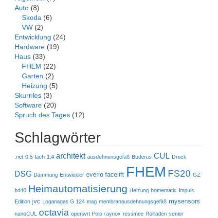
Auto
(8)
Skoda
(6)
VW
(2)
Entwicklung
(24)
Hardware
(19)
Haus
(33)
FHEM
(22)
Garten
(2)
Heizung
(5)
Skurriles
(3)
Software
(20)
Spruch des Tages
(12)
Schlagwörter
architekt
CUL
.net
0.5-fach
1.4
ausdehnunsgefäß
Buderus
Druck
FHEM
FS20
DSG
everio
facelift
Dämmung
Entwickler
GZ-
Heimautomatisierung
hd40
Heizung
homematic
Impuls
jvc
mysensors
Edition
Loganagas G 124
mag
membranausdehnungsgefäß
octavia
nanoCUL
openwrt
Polo
raynox
resümee
Rollladen
senior