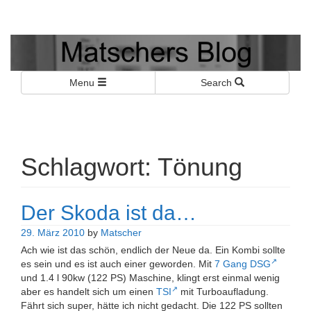
Matschers Blog
I told you so!
Menu
Search
Schlagwort:
Tönung
Der Skoda ist da…
29. März 2010
by
Matscher
Ach wie ist das schön, endlich der Neue da. Ein Kombi sollte
es sein und es ist auch einer geworden. Mit
7 Gang DSG
und 1.4 l 90kw (122 PS) Maschine, klingt erst einmal wenig
aber es handelt sich um einen
TSI
mit Turboaufladung.
Fährt sich super, hätte ich nicht gedacht. Die 122 PS sollten