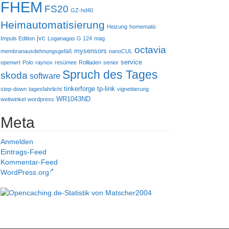
FHEM
FS20
GZ-hd40
Heimautomatisierung
Heizung
homematic
jvc
Impuls Edition
Loganagas G 124
mag
octavia
mysensors
membranausdehnungsgefäß
nanoCUL
service
openwrt
Polo
raynox
resümee
Rollladen
senior
Spruch des Tages
skoda
software
tinkerforge
tp-link
step-down
tagesfahrlicht
vignettierung
WR1043ND
weitwinkel
wordpress
Meta
Anmelden
Eintrags-Feed
Kommentar-Feed
WordPress.org