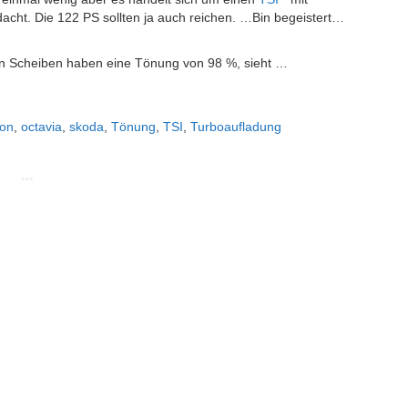
edacht. Die 122 PS sollten ja auch reichen. …Bin begeistert…
en Scheiben haben eine Tönung von 98 %, sieht …
ion
,
octavia
,
skoda
,
Tönung
,
TSI
,
Turboaufladung