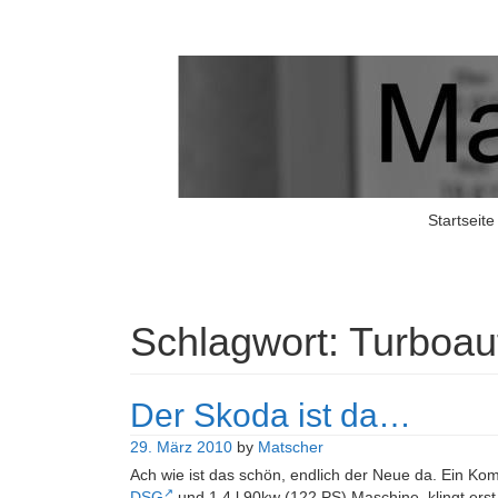
Matschers Blog
I told you so!
Startseite
Schlagwort:
Turboau
Der Skoda ist da…
29. März 2010
by
Matscher
Ach wie ist das schön, endlich der Neue da. Ein Kom
DSG
und 1.4 l 90kw (122 PS) Maschine, klingt ers