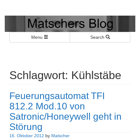
Matschers Blog
I told you so!
Menu
Search
Schlagwort:
Kühlstäbe
Feuerungsautomat TFI
812.2 Mod.10 von
Satronic/Honeywell geht in
Störung
16. Oktober 2012
by
Matscher