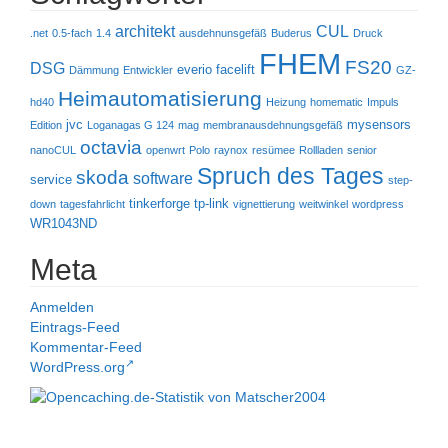
architekt
CUL
.net
0.5-fach
1.4
ausdehnunsgefäß
Buderus
Druck
FHEM
FS20
DSG
everio
facelift
Dämmung
Entwickler
GZ-
Heimautomatisierung
hd40
Heizung
homematic
Impuls
jvc
mysensors
Edition
Loganagas G 124
mag
membranausdehnungsgefäß
octavia
nanoCUL
openwrt
Polo
raynox
resümee
Rollladen
senior
Spruch des Tages
skoda
software
service
step-
tinkerforge
tp-link
down
tagesfahrlicht
vignettierung
weitwinkel
wordpress
WR1043ND
Meta
Anmelden
Eintrags-Feed
Kommentar-Feed
WordPress.org