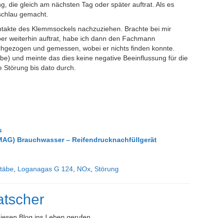
g, die gleich am nächsten Tag oder später auftrat. Als es
schlau gemacht.
ontakte des Klemmsockels nachzuziehen. Brachte bei mir
aber weiterhin auftrat, habe ich dann den Fachmann
chgezogen und gemessen, wobei er nichts finden konnte.
be) und meinte das dies keine negative Beeinflussung für die
e Störung bis dato durch.
s
AG) Brauchwasser – Reifendrucknachfüllgerät
täbe
,
Loganagas G 124
,
NOx
,
Störung
tscher
iesen Blog ins Leben gerufen.