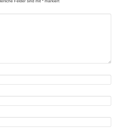
derliche Felder sind mit
*
markiert