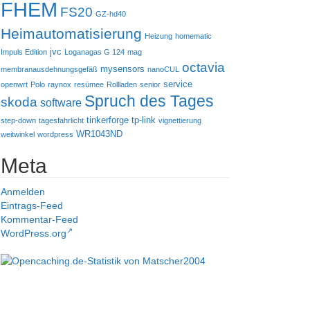
FHEM
FS20
GZ-hd40
Heimautomatisierung
Heizung
homematic
jvc
Impuls Edition
Loganagas G 124
mag
octavia
mysensors
membranausdehnungsgefäß
nanoCUL
service
openwrt
Polo
raynox
resümee
Rollladen
senior
Spruch des Tages
skoda
software
tinkerforge
tp-link
step-down
tagesfahrlicht
vignettierung
WR1043ND
weitwinkel
wordpress
Meta
Anmelden
Eintrags-Feed
Kommentar-Feed
WordPress.org