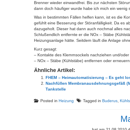
Brenner wieder einwandfrei. Bis zur nächsten Störun
dann doch häufiger wurde habe ich mich ein wenig 
Was in bestimmten Fällen helfen kann, ist es die K
gefühlt eine Besserung der Störanfälligkeit. Da es 
dazugeholt. Dieser hat dann auch nochmal alles na
Schlußendlich entfernte er die NOx – Stäbe (Kühlstä
Heizungsanlage hätte. Seitdem läuft die Anlage ohn
Kurz gesagt:
– Kontakte des Klemmsockels nachziehen und/oder
– NOx – Stäbe (Kühlstäbe) entfernen oder erneuern
Ähnliche Artikel:
FHEM – Heimautomatisierung – Es geht lo
Nachfüllen Membranausdehnungsgefäß (M
Tankstelle
Posted in
Heizung
Tagged in
Buderus
,
Kühls
Ma
hat am 21.08.2010 d