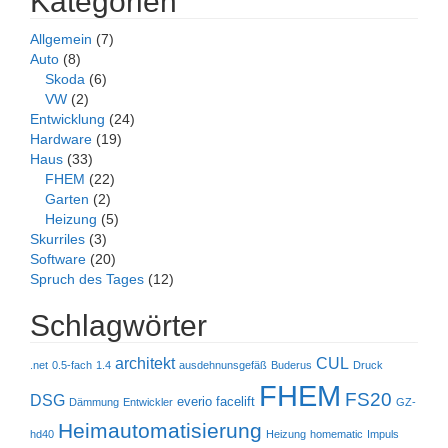
Kategorien
Allgemein
(7)
Auto
(8)
Skoda
(6)
VW
(2)
Entwicklung
(24)
Hardware
(19)
Haus
(33)
FHEM
(22)
Garten
(2)
Heizung
(5)
Skurriles
(3)
Software
(20)
Spruch des Tages
(12)
Schlagwörter
architekt
CUL
.net
0.5-fach
1.4
ausdehnunsgefäß
Buderus
Druck
FHEM
FS20
DSG
everio
facelift
Dämmung
Entwickler
GZ-
Heimautomatisierung
hd40
Heizung
homematic
Impuls