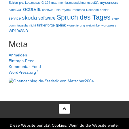
jvc
mysensors
Edition
Loganagas G 124
mag
membranausdehnungsgefäß
octavia
nanoCUL
openwrt
Polo
raynox
resümee
Rollladen
senior
Spruch des Tages
skoda
software
service
step-
tinkerforge
tp-link
down
tagesfahrlicht
vignettierung
weitwinkel
wordpress
WR1043ND
Meta
Anmelden
Eintrags-Feed
Kommentar-Feed
WordPress.org
Proudly powered by WordPress
|
Theme voltata developed by
Diese Website benutzt Cookies. Wenn du die Website weiter