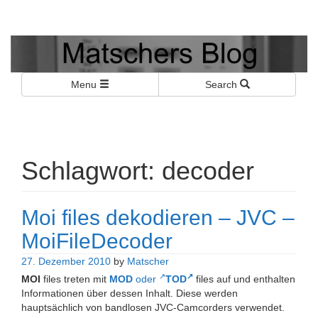
Matschers Blog
I told you so!
Menu
Search
Schlagwort:
decoder
Moi files dekodieren – JVC –
MoiFileDecoder
27. Dezember 2010
by
Matscher
MOI
files treten mit
MOD
oder
TOD
files auf und enthalten
Informationen über dessen Inhalt. Diese werden
hauptsächlich von bandlosen JVC-Camcorders verwendet.