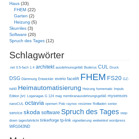
Haus
(33)
FHEM
(22)
Garten
(2)
Heizung
(5)
Skurriles
(3)
Software
(20)
Spruch des Tages
(12)
Schlagwörter
architekt
CUL
.net
0.5-fach
1.4
ausdehnunsgefäß
Buderus
Druck
FHEM
FS20
DSG
everio
facelift
Dämmung
Entwickler
GZ-
Heimautomatisierung
hd40
Heizung
homematic
Impuls
jvc
mysensors
Edition
Loganagas G 124
mag
membranausdehnungsgefäß
octavia
nanoCUL
openwrt
Polo
raynox
resümee
Rollladen
senior
Spruch des Tages
skoda
software
service
step-
tinkerforge
tp-link
down
tagesfahrlicht
vignettierung
weitwinkel
wordpress
WR1043ND