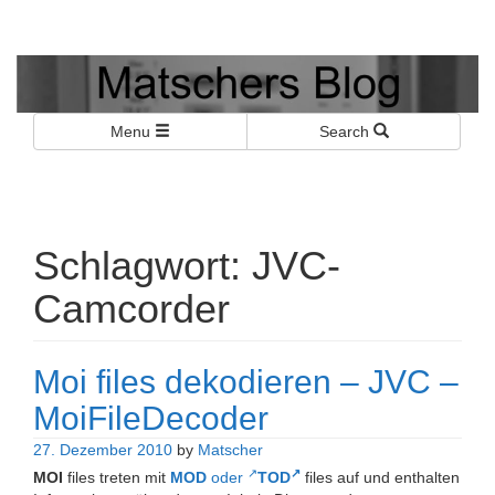
Matschers Blog
I told you so!
Menu
Search
Schlagwort:
JVC-
Camcorder
Moi files dekodieren – JVC –
MoiFileDecoder
27. Dezember 2010
by
Matscher
MOI
files treten mit
MOD
oder
TOD
files auf und enthalten