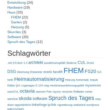
Entwicklung
(24)
Hardware
(19)
Haus
(33)
FHEM
(22)
Garten
(2)
Heizung
(5)
Skurriles
(3)
Software
(20)
Spruch des Tages
(12)
Schlagwörter
architekt
CUL
.net
0.5-fach
1.4
ausdehnunsgefäß
Buderus
Druck
FHEM
FS20
DSG
everio
facelift
Dämmung
Entwickler
GZ-
Heimautomatisierung
hd40
Heizung
homematic
Impuls
jvc
mysensors
Edition
Loganagas G 124
mag
membranausdehnungsgefäß
octavia
nanoCUL
openwrt
Polo
raynox
resümee
Rollladen
senior
Spruch des Tages
skoda
software
service
step-
tinkerforge
tp-link
down
tagesfahrlicht
vignettierung
weitwinkel
wordpress
WR1043ND