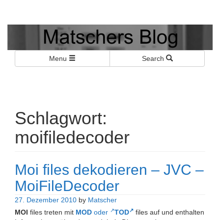
Matschers Blog
I told you so!
Menu
Search
Schlagwort:
moifiledecoder
Moi files dekodieren – JVC –
MoiFileDecoder
27. Dezember 2010
by
Matscher
MOI
files treten mit
MOD
oder
TOD
files auf und enthalten