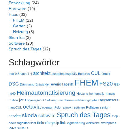
Entwicklung
(24)
Hardware
(19)
Haus
(33)
FHEM
(22)
Garten
(2)
Heizung
(5)
Skurriles
(3)
Software
(20)
Spruch des Tages
(12)
Schlagwörter
architekt
CUL
.net
0.5-fach
1.4
ausdehnunsgefäß
Buderus
Druck
FHEM
FS20
DSG
everio
facelift
Dämmung
Entwickler
GZ-
Heimautomatisierung
hd40
Heizung
homematic
Impuls
jvc
mysensors
Edition
Loganagas G 124
mag
membranausdehnungsgefäß
octavia
nanoCUL
openwrt
Polo
raynox
resümee
Rollladen
senior
Spruch des Tages
skoda
software
service
step-
tinkerforge
tp-link
down
tagesfahrlicht
vignettierung
weitwinkel
wordpress
WR1043ND