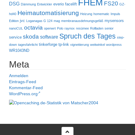
FHEM
FS20
DSG
everio
facelift
Dämmung
Entwickler
GZ-
Heimautomatisierung
hd40
Heizung
homematic
Impuls
jvc
mysensors
Edition
Loganagas G 124
mag
membranausdehnungsgefäß
octavia
nanoCUL
openwrt
Polo
raynox
resümee
Rollladen
senior
Spruch des Tages
skoda
software
service
step-
tinkerforge
tp-link
down
tagesfahrlicht
vignettierung
weitwinkel
wordpress
WR1043ND
Meta
Anmelden
Eintrags-Feed
Kommentar-Feed
WordPress.org