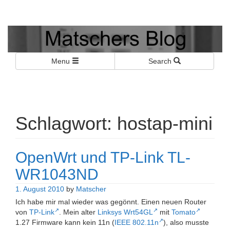
Matschers Blog
I told you so!
Menu
Search
Schlagwort:
hostap-mini
OpenWrt und TP-Link TL-
WR1043ND
1. August 2010
by
Matscher
Ich habe mir mal wieder was gegönnt. Einen neuen Router
von
TP-Link
. Mein alter
Linksys Wrt54GL
mit
Tomato
1.27 Firmware kann kein 11n (
IEEE 802.11n
), also musste