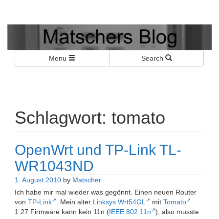
Matschers Blog
I told you so!
Menu
Search
Schlagwort:
tomato
OpenWrt und TP-Link TL-
WR1043ND
1. August 2010
by
Matscher
Ich habe mir mal wieder was gegönnt. Einen neuen Router
von
TP-Link
. Mein alter
Linksys Wrt54GL
mit
Tomato
1.27 Firmware kann kein 11n (
IEEE 802.11n
), also musste