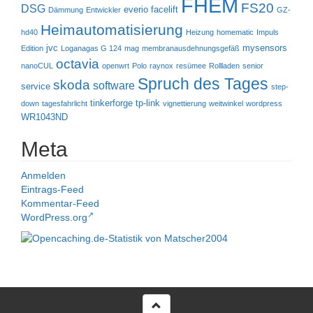
FHEM
FS20
DSG
everio
facelift
Dämmung
Entwickler
GZ-
Heimautomatisierung
hd40
Heizung
homematic
Impuls
jvc
mysensors
Edition
Loganagas G 124
mag
membranausdehnungsgefäß
octavia
nanoCUL
openwrt
Polo
raynox
resümee
Rollladen
senior
Spruch des Tages
skoda
software
service
step-
tinkerforge
tp-link
down
tagesfahrlicht
vignettierung
weitwinkel
wordpress
WR1043ND
Meta
Anmelden
Eintrags-Feed
Kommentar-Feed
WordPress.org