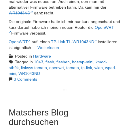
mal wieder was neues ran. Auch einen, den man mit
alternativer Firmware betreiben kann. Da kam mir der
WR1043ND
ganz recht.
Die originale Firmware hatte ich mir nur kurz angeschaut und
kurz darauf habe ich meinen neuen Router die
OpenWRT
Firmware verpasst.
OpenWRT
auf einen
TP-Link TL-WR1043ND
installieren
ist eigentlich …
Weiterlesen
Posted in
Hardware
Tagged in
1043
,
flash
,
flashen
,
hostap-mini
,
kmod-
ath9k
,
linksys tomato
,
openwrt
,
tomato
,
tp-link
,
wlan
,
wpad-
mini
,
WR1043ND
3 Comments
Matschers Blog
durchsuchen