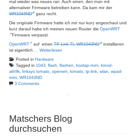
mal wieder was neues ran. Auch einen, den man mit
alternativer Firmware betreiben kann. Da kam mir der
WR1043ND
ganz recht.
Die originale Firmware hatte ich mir nur kurz angeschaut und
kurz darauf habe ich meinen neuen Router die
OpenWRT
Firmware verpasst.
OpenWRT
auf einen
TP-Link TL-WR1043ND
installieren
ist eigentlich …
Weiterlesen
Posted in
Hardware
Tagged in
1043
,
flash
,
flashen
,
hostap-mini
,
kmod-
ath9k
,
linksys tomato
,
openwrt
,
tomato
,
tp-link
,
wlan
,
wpad-
mini
,
WR1043ND
3 Comments
Matschers Blog
durchsuchen