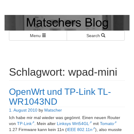
Matschers Blog
I told you so!
Menu
Search
Schlagwort:
wpad-mini
OpenWrt und TP-Link TL-
WR1043ND
1. August 2010
by
Matscher
Ich habe mir mal wieder was gegönnt. Einen neuen Router
von
TP-Link
. Mein alter
Linksys Wrt54GL
mit
Tomato
1.27 Firmware kann kein 11n (
IEEE 802.11n
), also musste