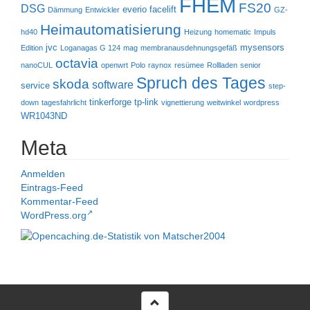
FHEM
FS20
DSG
everio
facelift
Dämmung
Entwickler
GZ-
Heimautomatisierung
hd40
Heizung
homematic
Impuls
jvc
mysensors
Edition
Loganagas G 124
mag
membranausdehnungsgefäß
octavia
nanoCUL
openwrt
Polo
raynox
resümee
Rollladen
senior
Spruch des Tages
skoda
software
service
step-
tinkerforge
tp-link
down
tagesfahrlicht
vignettierung
weitwinkel
wordpress
WR1043ND
Meta
Anmelden
Eintrags-Feed
Kommentar-Feed
WordPress.org