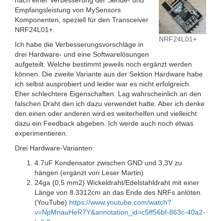
nach einer Verbesserung der Sende- und
Empfangsleistung von MySensors
Komponenten, speziell für den Transceiver
NRF24L01+.
NRF24L01+
Ich habe die Verbesserungsvorschläge in
drei Hardware- und eine Softwarelösungen
aufgeteilt. Welche bestimmt jeweils noch ergänzt werden
können. Die zweite Variante aus der Sektion Hardware habe
ich selbst ausprobiert und leider war es nicht erfolgreich.
Eher schlechtere Eigenschaften. Lag wahrscheinlich an den
falschen Draht den ich dazu verwendet hatte. Aber ich denke
den einen oder anderen wird es weiterhelfen und vielleicht
dazu ein Feedback abgeben. Ich werde auch noch etwas
experimentieren.
Drei Hardware-Varianten:
4.7uF Kondensator zwischen GND und 3,3V zu
hängen (ergänzt von Leser Martin)
24ga (0,5 mm2) Wickeldraht/Edelstahldraht mit einer
Länge von 8.3312cm an das Ende des NRFs anlöten.
(YouTube)
https://www.youtube.com/watch?
v=NpMnauHeR7Y&annotation_id=c5ff56bf-863c-40a2-