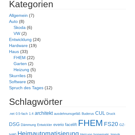
Kategorien
Allgemein
(7)
Auto
(8)
Skoda
(6)
VW
(2)
Entwicklung
(24)
Hardware
(19)
Haus
(33)
FHEM
(22)
Garten
(2)
Heizung
(5)
Skurriles
(3)
Software
(20)
Spruch des Tages
(12)
Schlagwörter
architekt
CUL
.net
0.5-fach
1.4
ausdehnunsgefäß
Buderus
Druck
FHEM
FS20
DSG
everio
facelift
Dämmung
Entwickler
GZ-
Heimautomatisierung
hd40
Heizung
homematic
Impuls