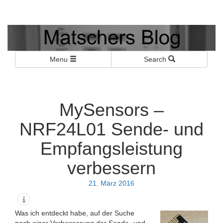
Matschers Blog
I told you so!
Menu
Search
MySensors –
NRF24L01 Sende- und
Empfangsleistung
verbessern
21. März 2016
Was ich entdeckt habe, auf der Suche