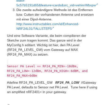
bdb9-
5c57b5191d65&feature=cards&src_vid=vehinrWbxpw
Die zweite aufwändigere Methode ist das Entfernen
bzw. Cutten der vorhandenen Antenne und ersetzen
mit einer Dipol-Antenne.
http://www.instructables.com/id/Enhanced-
NRF24L01/?ALLSTEPS
Und eine Software-Variante, die beim compilieren der
Sketche zum tragen kommt. Das ganze wird in der
MyConfig.h editiert. Wichtig ist hier, den PA Level
(RF24_PA_LEVEL_GW) vom Gateway auf MAX
(RF24_PA_MAX) zu setzen.
Sensor PA Level == RF24_PA_MIN=-18dBm,
RF24_PA_LOW=-12dBm, RF24_PA_HIGH=-6dBM, and
RF24_PA_MAX=0dBm
#define RF24_PA_LEVEL_GW
RF24_PA_LOW
//Gateway
PA Level, defaults to Sensor net PA Level. Tune here if using
an amplified nRF2401+ in your gateway.