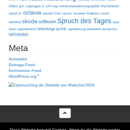
jvc
mysensors
Edition
Loganagas G 124
mag
membranausdehnungsgefäß
octavia
nanoCUL
openwrt
Polo
raynox
resümee
Rollladen
senior
Spruch des Tages
skoda
software
service
step-
tinkerforge
tp-link
down
tagesfahrlicht
vignettierung
weitwinkel
wordpress
WR1043ND
Meta
Anmelden
Eintrags-Feed
Kommentar-Feed
WordPress.org
Proudly powered by WordPress
|
Theme voltata developed by
Diese Website benutzt Cookies. Wenn du die Website weiter