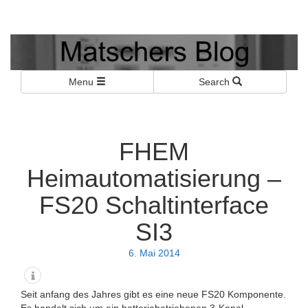
Matschers Blog
I told you so!
Menu
Search
FHEM
Heimautomatisierung –
FS20 Schaltinterface
SI3
6. Mai 2014
Seit anfang des Jahres gibt es eine neue FS20 Komponente.