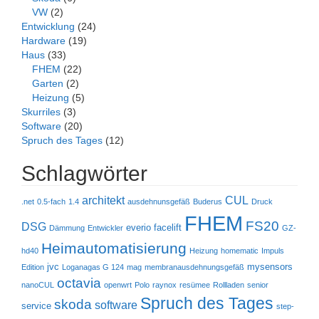
VW
(2)
Entwicklung
(24)
Hardware
(19)
Haus
(33)
FHEM
(22)
Garten
(2)
Heizung
(5)
Skurriles
(3)
Software
(20)
Spruch des Tages
(12)
Schlagwörter
architekt
CUL
.net
0.5-fach
1.4
ausdehnunsgefäß
Buderus
Druck
FHEM
FS20
DSG
everio
facelift
Dämmung
Entwickler
GZ-
Heimautomatisierung
hd40
Heizung
homematic
Impuls
jvc
mysensors
Edition
Loganagas G 124
mag
membranausdehnungsgefäß
octavia
nanoCUL
openwrt
Polo
raynox
resümee
Rollladen
senior
Spruch des Tages
skoda
software
service
step-