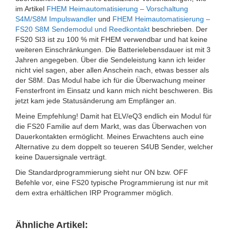
im Artikel
FHEM Heimautomatisierung – Vorschaltung
S4M/S8M Impulswandler
und
FHEM Heimautomatisierung –
FS20 S8M Sendemodul und Reedkontakt
beschrieben. Der
FS20 SI3 ist zu 100 % mit FHEM verwendbar und hat keine
weiteren Einschränkungen. Die Batterielebensdauer ist mit 3
Jahren angegeben. Über die Sendeleistung kann ich leider
nicht viel sagen, aber allen Anschein nach, etwas besser als
der S8M. Das Modul habe ich für die Überwachung meiner
Fensterfront im Einsatz und kann mich nicht beschweren. Bis
jetzt kam jede Statusänderung am Empfänger an.
Meine Empfehlung! Damit hat ELV/eQ3 endlich ein Modul für
die FS20 Familie auf dem Markt, was das Überwachen von
Dauerkontakten ermöglicht. Meines Erwachtens auch eine
Alternative zu dem doppelt so teueren S4UB Sender, welcher
keine Dauersignale verträgt.
Die Standardprogrammierung sieht nur ON bzw. OFF
Befehle vor, eine FS20 typische Programmierung ist nur mit
dem extra erhältlichen IRP Programmer möglich.
Ähnliche Artikel: